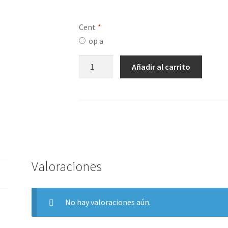
Cent
*
op a
Test
Añadir al carrito
addon
cantidad
Valoraciones
No hay valoraciones aún.