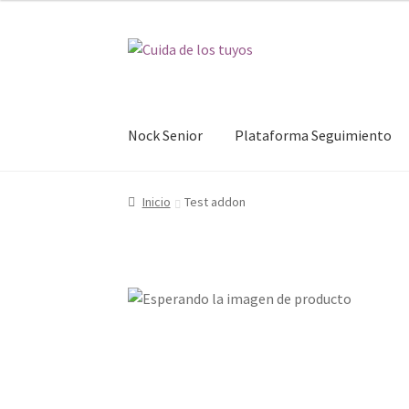
Ir
Ir
a
al
la
contenido
navegación
Nock Senior
Plataforma Seguimiento
Inicio
Test addon