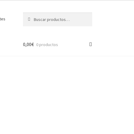
Buscar
B
tes
por:
u
s
c
a
0,00
€
0 productos
r